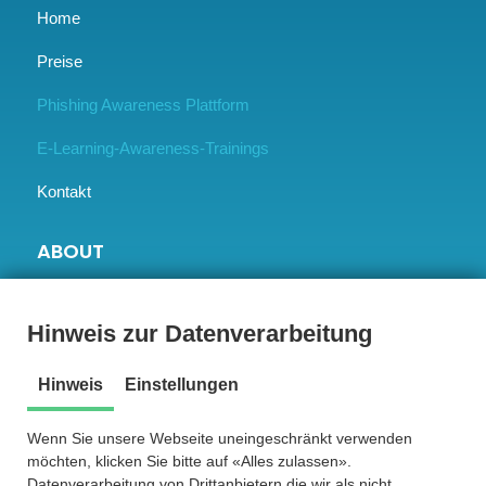
Home
Preise
Phishing Awareness Plattform
E-Learning-Awareness-Trainings
Kontakt
ABOUT
BLOG
Hinweis zur Datenverarbeitung
Success Stories
Hinweis
Einstellungen
Unsere Vision
Wenn Sie unsere Webseite uneingeschränkt verwenden
Jobs
möchten, klicken Sie bitte auf «Alles zulassen».
Datenverarbeitung von Drittanbietern die wir als nicht