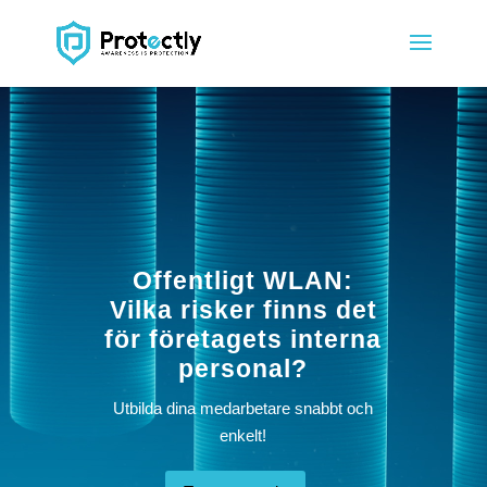
Offentligt WLAN:
Vilka risker finns det
för företagets interna
personal?
Utbilda dina medarbetare snabbt och
enkelt!