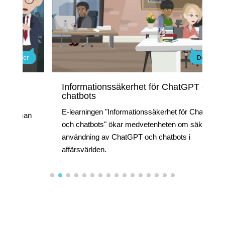
etaljer
Details
Informationssäkerhet för ChatGPT och
chatbots
ning
E-learningen "Informationssäkerhet för ChatGPT
ur man
och chatbots" ökar medvetenheten om säker
n
användning av ChatGPT och chatbots i
affärsvärlden.