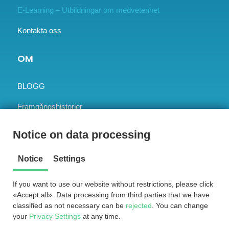
E-Learning – Utbildningar om medvetenhet
Kontakta oss
OM
BLOGG
Framgångshistorier
Vår vision
Notice on data processing
Jobb
Notice
Settings
If you want to use our website without restrictions, please click
«Accept all». Data processing from third parties that we have
KONTAKTA OSS NU
classified as not necessary can be
rejected
. You can change
your
Privacy Settings
at any time.