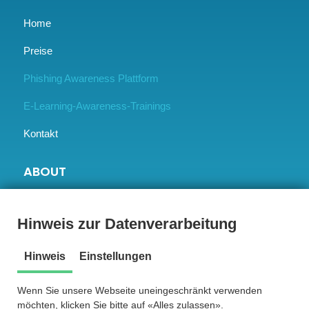
Home
Preise
Phishing Awareness Plattform
E-Learning-Awareness-Trainings
Kontakt
ABOUT
BLOG
Hinweis zur Datenverarbeitung
Success Stories
Hinweis
Einstellungen
Unsere Vision
Wenn Sie unsere Webseite uneingeschränkt verwenden
Jobs
möchten, klicken Sie bitte auf «Alles zulassen».