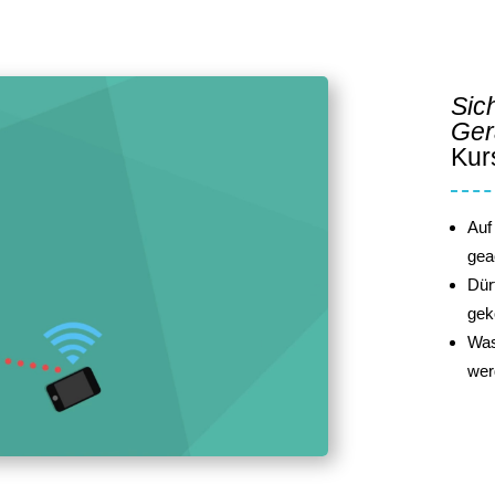
Sic
Ger
Kurs
Auf
gea
Dür
gek
Was
wer